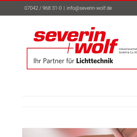
Zum
07042 / 968 31-0
|
info@severin-wolf.de
Inhalt
springen